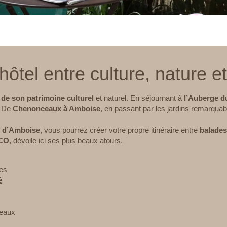
’hôtel entre culture, nature e
 de son patrimoine culturel
et naturel. En séjournant à
l’Auberge d
. De
Chenonceaux à Amboise
, en passant par les jardins remarquab
é d’Amboise
, vous pourrez créer votre propre itinéraire entre
balades
SCO
, dévoile ici ses plus beaux atours.
es
é
teaux