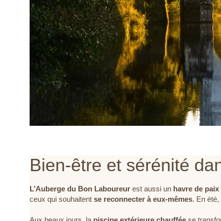
Bien-être et sérénité da
L’Auberge du Bon Laboureur
est aussi un
havre de paix
ceux qui souhaitent
se reconnecter
à eux-mêmes
. En été,
Aux beaux jours, la
piscine extérieure chauffée
se transf