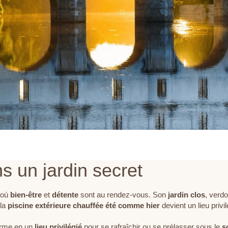
ns un jardin secret
où
bien-être
et
détente
sont au rendez-vous. Son
jardin clos
, verd
 la
piscine extérieure chauffée
été comme hier
devient un lieu priv
orme en un
lieu privilégié
pour se rafraîchir ou se prélasser sous le
s