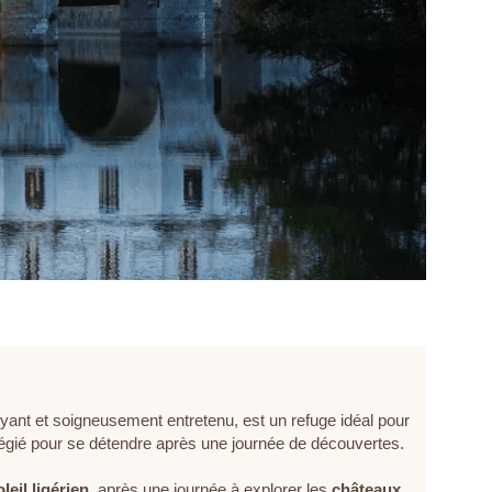
du droit de retirer votre consentement à tout moment en nous contactant
directement. Vous avez la possibilité d'introduire une réclamation auprès d'une
autorité de contrôle si vous estimez que ce traitement de données à caractère
personnel ne répond pas aux exigences légales en vigueur.
ENVOYER LA DEMANDE
*
Champs obligatoires
Les informations recueillies sur ce formulaire, vous concernant font l'objet d'un
traitement destiné exclusivement au traitement de votre demande. la durée de
conservation des données est de 3ans. Vous bénéficiez d'un droit d'accès, de
rectification, de portabilité, d'effacement de celles-ci ou une limitation du traitement.
Vous pouvez vous opposer au traitement des données vous concernant et disposez
du droit de retirer votre consentement à tout moment en nous contactant
directement. Vous avez la possibilité d'introduire une réclamation auprès d'une
autorité de contrôle si vous estimez que ce traitement de données à caractère
personnel ne répond pas aux exigences légales en vigueur.
oyant et soigneusement entretenu, est un refuge idéal pour
ilégié pour se détendre après une journée de découvertes.
oleil ligérien
, après une journée à explorer les
châteaux