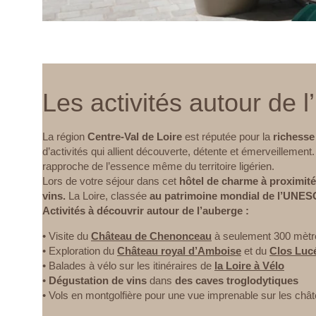
Les activités autour de l
La région
Centre-Val de Loire
est réputée pour la
richesse
d’activités qui allient découverte, détente et émerveillement
rapproche de l’essence même du territoire ligérien.
Lors de votre séjour dans cet
hôtel de charme à proximit
vins.
La Loire, classée
au patrimoine mondial de l’UNE
Activités à découvrir autour de l’auberge :
• Visite du
Château de Chenonceau
à seulement 300 mètr
• Exploration du
Château royal d’Amboise
et du
Clos Luc
• Balades à vélo sur les itinéraires de
la Loire à Vélo
•
Dégustation de vins
dans
des caves troglodytiques
• Vols en montgolfière pour une vue imprenable sur les châ