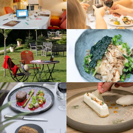
nous contactant directement. Vous avez la possibilité d'introduire une réclamation
auprès d'une autorité de contrôle si vous estimez que ce traitement de données
à caractère personnel ne répond pas aux exigences légales en vigueur.
VALIDER
*
Message
:
*
Champs obligatoires
Les informations recueillies sur ce formulaire, vous concernant font l'objet d'un
traitement destiné exclusivement au traitement de votre demande. la durée de
conservation des données est de 3ans. Vous bénéficiez d'un droit d'accès, de
rectification, de portabilité, d'effacement de celles-ci ou une limitation du
traitement. Vous pouvez vous opposer au traitement des données vous
concernant et disposez du droit de retirer votre consentement à tout moment en
nous contactant directement. Vous avez la possibilité d'introduire une réclamation
auprès d'une autorité de contrôle si vous estimez que ce traitement de données
à caractère personnel ne répond pas aux exigences légales en vigueur.
ENVOYER LA DEMANDE
*
Champs obligatoires
Les informations recueillies sur ce formulaire, vous concernant font l'objet d'un
traitement destiné exclusivement au traitement de votre demande. la durée de
conservation des données est de 3ans. Vous bénéficiez d'un droit d'accès, de
rectification, de portabilité, d'effacement de celles-ci ou une limitation du