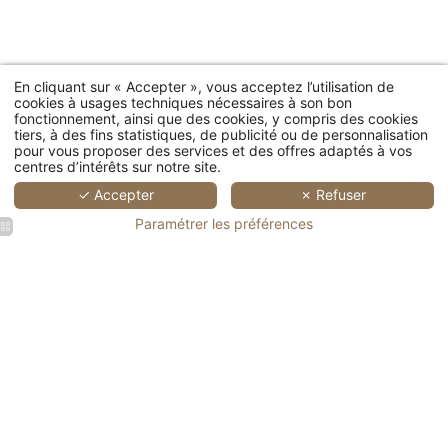
En cliquant sur « Accepter », vous acceptez l’utilisation de
cookies à usages techniques nécessaires à son bon
fonctionnement, ainsi que des cookies, y compris des cookies
tiers, à des fins statistiques, de publicité ou de personnalisation
pour vous proposer des services et des offres adaptés à vos
centres d’intérêts sur notre site.
✓ Accepter
✗ Refuser
Paramétrer les préférences
Chambre
Salle de
Terrasse
Intérieur
Maison
élégante
réunion à
ensoleillée
d'une
avec
CHAMBRES
à
l'Auberge
avec
auberge
jardin
l'Auberge
du Bon
table, vin
avec un
verdoyant
Maisons singulières 
du Bon
Laboureur
et
escalier
à
Laboureur
à
chapeau
en bois et
Chenonceaux
à
Chenonceaux
à
un