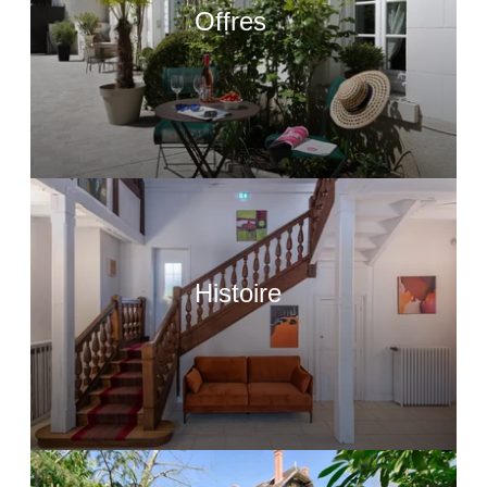
Offres
ACCUEIL
CHAMBRES & SUITES
RESTAURANTS & BA
DÉTENTE & BIEN-ÊT
ÉVÈNEMENTS PROS &
ACTIVITÉS & DÉCOU
L'HISTOIRE DE L'AU
OFFRES & COFFRET
CONTACT & ACCÈS
GALERIE PHOTO
Histoire
ACTUALITÉS
RÉSERVER