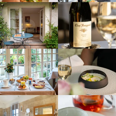
Nous
écrire
Votre évènement
Type d'évènement
*
Nombre de participants
Réservation de salle(s) de réunion
Réservation de chambre(s)