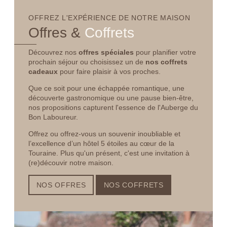
auprès d'une autorité de contrôle si vous estimez que ce traitement de données
à caractère personnel ne répond pas aux exigences légales en vigueur.
VALIDER
OFFREZ L'EXPÉRIENCE DE NOTRE MAISON
*
Message
:
Offres &
Coffrets
*
Champs obligatoires
Les informations recueillies sur ce formulaire, vous concernant font l'objet d'un
traitement destiné exclusivement au traitement de votre demande. la durée de
Découvrez nos
offres spéciales
pour planifier votre
conservation des données est de 3ans. Vous bénéficiez d'un droit d'accès, de
prochain séjour ou choisissez un de
nos coffrets
rectification, de portabilité, d'effacement de celles-ci ou une limitation du
traitement. Vous pouvez vous opposer au traitement des données vous
cadeaux
pour faire plaisir à vos proches.
concernant et disposez du droit de retirer votre consentement à tout moment en
nous contactant directement. Vous avez la possibilité d'introduire une réclamation
Que ce soit pour une échappée romantique, une
auprès d'une autorité de contrôle si vous estimez que ce traitement de données
à caractère personnel ne répond pas aux exigences légales en vigueur.
découverte gastronomique ou une pause bien-être,
nos
propositions capturent l'essence de l'Auberge du
Bon Laboureur.
Offrez ou offrez-vous un souvenir inoubliable et
l’excellence d’un hôtel 5 étoiles au cœur de la
ENVOYER LA DEMANDE
Touraine. Plus qu'un présent, c'est une invitation à
(re)découvir notre maison.
*
Champs obligatoires
Les informations recueillies sur ce formulaire, vous concernant font l'objet d'un
NOS OFFRES
NOS COFFRETS
traitement destiné exclusivement au traitement de votre demande. la durée de
conservation des données est de 3ans. Vous bénéficiez d'un droit d'accès, de
rectification, de portabilité, d'effacement de celles-ci ou une limitation du
traitement. Vous pouvez vous opposer au traitement des données vous