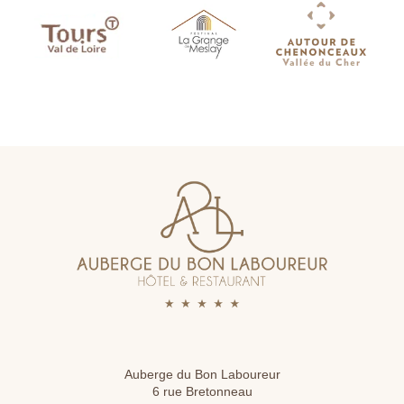
CHAMBRES & SUITES
RESTAURANTS & BA
DÉTENTE & BIEN-ÊT
ÉVÈNEMENTS PROS &
ACTIVITÉS & DÉCOU
L'HISTOIRE DE L'AU
OFFRES & COFFRET
CONTACT & ACCÈS
GALERIE PHOTO
ACTUALITÉS
RÉSERVER
Auberge du Bon Laboureur
6 rue Bretonneau