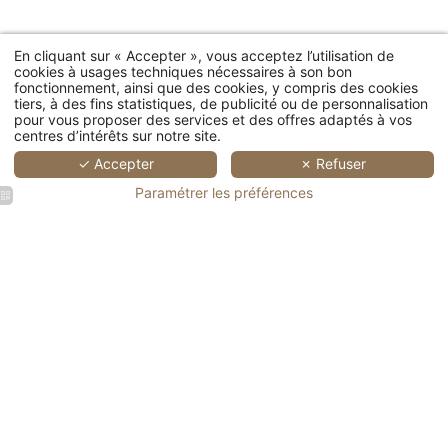
En cliquant sur « Accepter », vous acceptez l’utilisation de
cookies à usages techniques nécessaires à son bon
fonctionnement, ainsi que des cookies, y compris des cookies
tiers, à des fins statistiques, de publicité ou de personnalisation
pour vous proposer des services et des offres adaptés à vos
centres d’intérêts sur notre site.
✓ Accepter
✗ Refuser
Paramétrer les préférences
Vue
Chambre
salle de
jacuzzi
Assiette
aérienne
double
restaurant
extérieur
d'asperge
CHAMBRES
du village
avec lit
avec
niché
servis au
Auberge
king size
tables
dans la
restaurant
Maisons singulières 
du Bon
avec
dressées
verdure
gastronomique
Laboureur
baignoire
dans
en
le Bon
Chenonceaux
hôtel 5
Touraine
Laboureur
entouré
étoiles
de vignes