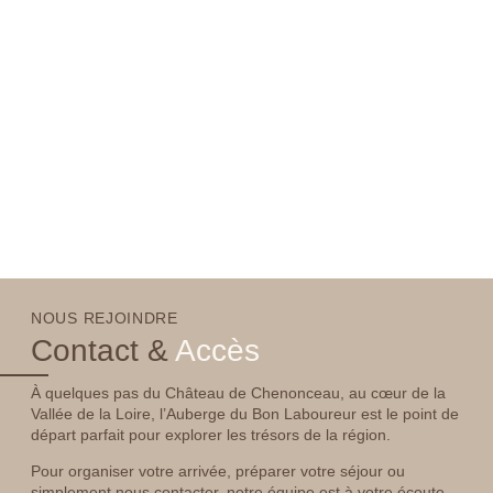
NOUS REJOINDRE
Contact &
Accès
À quelques pas du Château de Chenonceau, au cœur de la
Vallée de la Loire, l’Auberge du Bon Laboureur est le point de
départ parfait pour explorer les trésors de la région.
Pour organiser votre arrivée, préparer votre séjour ou
simplement nous contacter, notre équipe est à votre écoute.