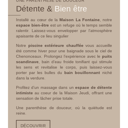
UNE PARENTHÈSE DE DOUCEUR
Détente
&
Bien être
Installé au cœur de la
Maison La Fontaine
, notre
espace bien-être
est un refuge où le temps semble
ralentir. Laissez-vous envelopper par l’atmosphère
apaisante de ce lieu singulier
Notre
piscine extérieure chauffée
vous accueille
été comme hiver pour une baignade sous le ciel de
Chenonceaux. Prolongez l’expérience avec le
puits
scandinave
, bain d’eau froide tonifiant qui stimule
les sens et revitalise le corps, puis laissez-vous
porter par les bulles du
bain bouillonnant
niché
dans la verdure.
Profitez d’un massage dans un
espace de détente
intimiste
au coeur de la Maison Jeudi, offrant une
sensation de lâcher prise totale.
Une parenthèse de douceur, où la quiétude est
reine.
DÉCOUVRIR