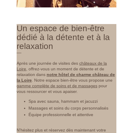
ENVOYER LA DEMANDE
Un espace de bien-être
*
Champs obligatoires
dédié à la détente et à la
Les informations recueillies sur ce formulaire, vous concernant font l'objet d'un
traitement destiné exclusivement au traitement de votre demande. la durée de
relaxation
conservation des données est de 3ans. Vous bénéficiez d'un droit d'accès, de
rectification, de portabilité, d'effacement de celles-ci ou une limitation du
traitement. Vous pouvez vous opposer au traitement des données vous
Après une journée de visites des
châteaux de la
concernant et disposez du droit de retirer votre consentement à tout moment en
Loire
, offrez-vous un moment de détente et de
nous contactant directement. Vous avez la possibilité d'introduire une réclamation
relaxation dans
notre hôtel de charme château de
auprès d'une autorité de contrôle si vous estimez que ce traitement de données
la Loire
. Notre espace bien-être vous propose une
à caractère personnel ne répond pas aux exigences légales en vigueur.
gamme complète de soins et de massages
pour
vous ressourcer et vous apaiser.
Spa avec sauna, hammam et jacuzzi
Massages et soins du corps personnalisés
Équipe professionnelle et attentive
N'hésitez plus et réservez dès maintenant votre