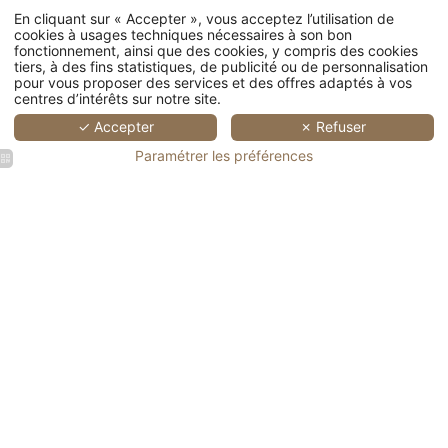
En cliquant sur « Accepter », vous acceptez l’utilisation de
cookies à usages techniques nécessaires à son bon
fonctionnement, ainsi que des cookies, y compris des cookies
tiers, à des fins statistiques, de publicité ou de personnalisation
pour vous proposer des services et des offres adaptés à vos
centres d’intérêts sur notre site.
✓ Accepter
✗ Refuser
Paramétrer les préférences
Famille
Chambre
Intérieur
Assiette
heureuse
élégante
avec un
gastronomiqu
CHAMBRES
faisant du
à
canapé
avec des
Entrée
vélo sur
l'Auberge
bleu, une
asperges
d'un
Maisons singulières 
une route
du Bon
orchidée
blanches,
sauna en
ensoleillée
Laboureur
sur un
fromage
bois
à
meuble et
râpé et
entouré
Chenonceaux
un mur en
décoration
de
pierre.
verte.
végétation
à
RESTAURA
Chenonceaux