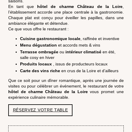
saisons.
L'HISTOIRE DE L'AU
En tant que
hôtel de charme Château de la Loire
,
l’établissement accorde une place centrale à la gastronomie.
OFFRES & COFFRET
Chaque plat est conçu pour éveiller les papilles, dans une
CONTACT & ACCÈS
ambiance élégante et détendue.
Ce que vous offre le restaurant :
GALERIE PHOTO
ACTUALITÉS
Cuisine gastronomique locale
, raffinée et inventive
Menu dégustation
et accords mets & vins
Terrasse ombragée
ou
intérieur climatisé
en été,
RÉSERVER
salle cosy en hiver
Produits locaux
, issus de producteurs locaux
Carte des vins riche
en crus de la Loire et d’ailleurs
Que ce soit pour un dîner romantique, après une journée de
visites ou pour célébrer un événement, le restaurant de votre
hôtel de charme Château de la Loire
vous promet une
expérience culinaire mémorable.
RÉSERVEZ VOTRE TABLE