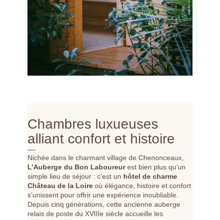
Type d'évènement
*
Nombre de participants
Réservation de salle(s) de réunion
Réservation de chambre(s)
*
Date d'arrivée
:
Formulaire droits relatifs à la
protection de votre vie privée
Chambres luxueuses
Heure d'arrivée
alliant confort et histoire
Conformément au Règlement Général sur la Protection des
Données (RGPD : n° 2016-679), je demande via ce
Nichée dans le charmant village de Chenonceaux,
*
Date de départ
:
formulaire à exercer mes droits relatifs à la protection de la
L’Auberge du Bon Laboureur
est bien plus qu’un
vie privée. Les informations demandées, ci-dessous, nous
simple lieu de séjour : c’est un
hôtel de charme
permettront de retrouver ces données afin de faire exercer
Château de la Loire
où élégance, histoire et confort
Nous
écrire
le droit souhaité.
s’unissent pour offrir une expérience inoubliable.
Heure de départ
Depuis cinq générations, cette ancienne auberge
*
Nom
:
relais de poste du XVIIIe siècle accueille les
*
Nom
: