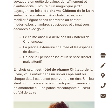
voyageurs en quête de calme, de raffinement et
d’authenticité. Entouré d’un magnifique jardin
*
Prénom
:
Vos coordonnées
paysager, cet
hôtel de charme Château de la Loire
*
Prénom
:
séduit par son atmosphère chaleureuse, son
mobilier élégant et ses chambres au confort
moderne.Les chambres spacieuses et climatisées,
Email :
Société :
*
décorées avec goût
Téléphone
:
Le calme absolu à deux pas du Château de
Droits
Nos
équipements
Chenonceau
*
Nom
:
*
Email
:
La piscine extérieure chauffée et les espaces
de détente
BO
Adresse :
Notre salle de séminaire dispose de :
Un accueil personnalisé et un service discret
*
Prénom
:
*
Message
:
mais attentif
Nos
équipements
FO
En choisissant
cet hôtel de charme Château de la
Code postal :
Loire
, vous entrez dans un univers apaisant où
*
Adresse
:
AC
WiFi
Coffre fort
chaque détail est pensé pour votre bien-être. Un lieu
gratuit
idéal pour une escapade romantique, un week-end
Paperboard
Wifi
+33
Ville :
en amoureux ou une pause ressourçante au cœur
*
Code postal
:
du Val de Loire.
RE
Message :
Vidéoprojecteur
*
Ville
: