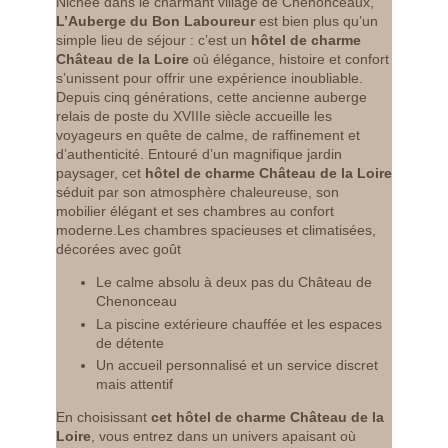
Nichée dans le charmant village de Chenonceaux,
L’Auberge du Bon Laboureur
est bien plus qu’un
simple lieu de séjour : c’est un
hôtel de charme
Château de la Loire
où élégance, histoire et confort
s’unissent pour offrir une expérience inoubliable.
Depuis cinq générations, cette ancienne auberge
relais de poste du XVIIIe siècle accueille les
voyageurs en quête de calme, de raffinement et
d’authenticité. Entouré d’un magnifique jardin
paysager, cet
hôtel de charme Château de la Loire
séduit par son atmosphère chaleureuse, son
mobilier élégant et ses chambres au confort
moderne.Les chambres spacieuses et climatisées,
décorées avec goût
Le calme absolu à deux pas du Château de
Chenonceau
La piscine extérieure chauffée et les espaces
de détente
Un accueil personnalisé et un service discret
mais attentif
En choisissant
cet hôtel de charme Château de la
Loire
, vous entrez dans un univers apaisant où