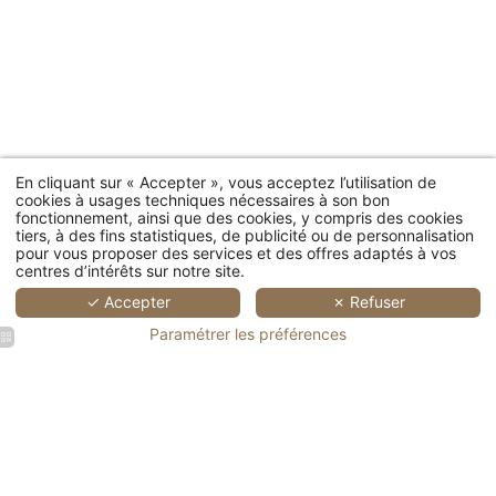
En cliquant sur « Accepter », vous acceptez l’utilisation de
cookies à usages techniques nécessaires à son bon
fonctionnement, ainsi que des cookies, y compris des cookies
tiers, à des fins statistiques, de publicité ou de personnalisation
pour vous proposer des services et des offres adaptés à vos
centres d’intérêts sur notre site.
✓ Accepter
✗ Refuser
Paramétrer les préférences
Personnes
Chambre
Chambre
Petit-
Assiette
en canoë
élégante
élégante
déjeuner
gastronomiqu
CHAMBRES
devant le
à
à
servi sur
avec des