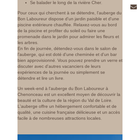
Code postal
:
Se balader le long de la rivière Cher.
RE
Pour ceux qui cherchent à se détendre, l'auberge du
Message :
Bon Laboureur dispose d'un jardin paisible et d'une
Vidéoprojecteur
*
Ville
:
piscine extérieure chauffée. Relaxez-vous au bord
de la piscine et profiter du soleil ou faire une
promenade dans le jardin pour admirer les fleurs et
*
VALIDER
Pays
:
les arbres.
En fin de journée, détendez-vous dans le salon de
l'auberge, qui est doté d'une cheminée et d'un bar
*
Champs obligatoires
*
Les informations recueillies sur ce formulaire, vous concernant font l'objet d'un
bien approvisionné. Vous pouvez prendre un verre et
Email
:
traitement destiné exclusivement au traitement de votre demande. la durée de
discuter avec d'autres vacanciers de leurs
conservation des données est de 3ans. Vous bénéficiez d'un droit d'accès, de
rectification, de portabilité, d'effacement de celles-ci ou une limitation du
expériences de la journée ou simplement se
traitement. Vous pouvez vous opposer au traitement des données vous
détendre et lire un livre.
*
concernant et disposez du droit de retirer votre consentement à tout moment en
Téléphone
:
nous contactant directement. Vous avez la possibilité d'introduire une réclamation
auprès d'une autorité de contrôle si vous estimez que ce traitement de données
Un week-end à l'auberge du Bon Laboureur à
à caractère personnel ne répond pas aux exigences légales en vigueur.
VALIDER
Chenonceau est un excellent moyen de découvrir la
*
beauté et la culture de la région du Val de Loire.
Message
:
L'auberge offre un hébergement confortable et de
*
Champs obligatoires
qualité, une cuisine française délicieuse et un accès
Les informations recueillies sur ce formulaire, vous concernant font l'objet d'un
traitement destiné exclusivement au traitement de votre demande. la durée de
facile à de nombreuses attractions locales.
conservation des données est de 3ans. Vous bénéficiez d'un droit d'accès, de
rectification, de portabilité, d'effacement de celles-ci ou une limitation du
traitement. Vous pouvez vous opposer au traitement des données vous
concernant et disposez du droit de retirer votre consentement à tout moment en
nous contactant directement. Vous avez la possibilité d'introduire une réclamation