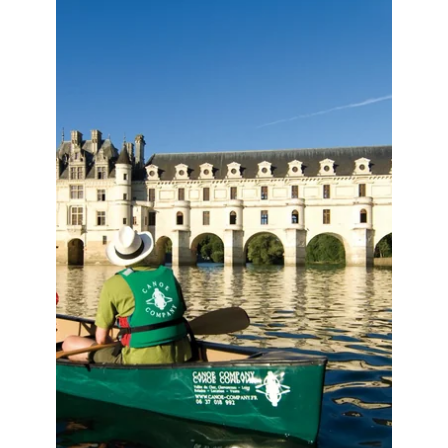
auprès d'une autorité de contrôle si vous estimez que ce traitement de données
à caractère personnel ne répond pas aux exigences légales en vigueur.
ENVOYER LA DEMANDE
*
Champs obligatoires
Les informations recueillies sur ce formulaire, vous concernant font l'objet d'un
traitement destiné exclusivement au traitement de votre demande. la durée de
conservation des données est de 3ans. Vous bénéficiez d'un droit d'accès, de
rectification, de portabilité, d'effacement de celles-ci ou une limitation du
traitement. Vous pouvez vous opposer au traitement des données vous
concernant et disposez du droit de retirer votre consentement à tout moment en
nous contactant directement. Vous avez la possibilité d'introduire une réclamation
auprès d'une autorité de contrôle si vous estimez que ce traitement de données
à caractère personnel ne répond pas aux exigences légales en vigueur.