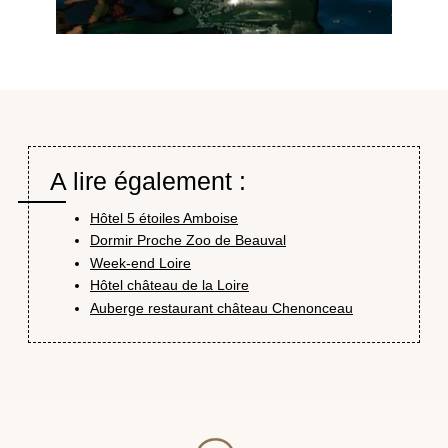
A lire également :
ACCUEIL
Hôtel 5 étoiles Amboise
CHAMBRES & SUITES
Dormir Proche Zoo de Beauval
RESTAURANTS & BA
Week-end Loire
DÉTENTE & BIEN-ÊT
Hôtel château de la Loire
ÉVÈNEMENTS PROS &
Auberge restaurant château Chenonceau
ACTIVITÉS & DÉCOU
L'HISTOIRE DE L'AU
OFFRES & COFFRET
CONTACT & ACCÈS
GALERIE PHOTO