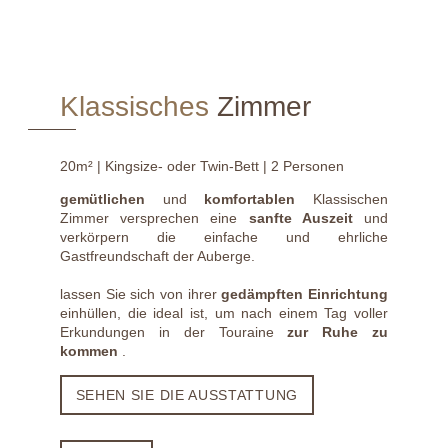
Klassisches
Zimmer
Uns
schreiben
20m² | Kingsize- oder Twin-Bett | 2 Personen
Ihre Veranstaltung
gemütlichen
und
komfortablen
Klassischen
Zimmer versprechen eine
sanfte Auszeit
und
verkörpern die einfache und ehrliche
Art der Veranstaltung
Gastfreundschaft der Auberge.
lassen Sie sich von ihrer
gedämpften Einrichtung
einhüllen, die ideal ist, um nach einem Tag voller
*
Anzahl der Teilnehmer
Erkundungen in der Touraine
zur Ruhe zu
kommen
.
Reservierung von Tagungsräumen
SEHEN SIE DIE AUSSTATTUNG
Reservierung von Zimmern
*
Datum der Ankunft
: