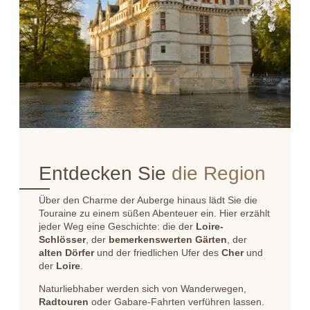
STARTSEITE
ZIMMER & SUITEN
RESTAURANTS & BA
ERHOLUNG & WELLN
Entdecken Sie
die Region
GESCHÄFTLICHE & P
VERANSTALTUNGEN
AKTIVITÄTEN & ENT
Über den Charme der Auberge hinaus lädt Sie die
Touraine zu einem süßen Abenteuer ein. Hier erzählt
DIE GESCHICHTE DE
jeder Weg eine Geschichte: die der
Loire-
DER LEBENSMITTEL
Schlösser
, der
bemerkenswerten Gärten
, der
alten Dörfer
und der friedlichen Ufer des
Cher
und
ANGEBOTE & GESC
der
Loire
.
KONTAKT & ANFAHRT
Naturliebhaber werden sich von Wanderwegen,
FOTOGALERIE
Radtouren
oder Gabare-Fahrten verführen lassen.