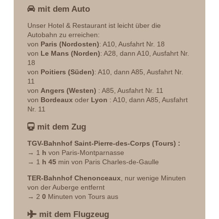
haben das Recht auf Zugang, Berichtigung,
haben das Recht auf Zugang, Berichtigung,
mit dem Auto
Übertragbarkeit, Löschung dieser Daten oder eine
Übertragbarkeit, Löschung dieser Daten oder eine
*
Telefon
:
Einschränkung ihrer Verarbeitung. Sie können der
Einschränkung ihrer Verarbeitung. Sie können der
Unser Hotel & Restaurant ist leicht über die
Verarbeitung Ihrer Daten widersprechen und haben das
Verarbeitung Ihrer Daten widersprechen und haben das
Autobahn zu erreichen:
Recht, Ihre Einwilligung jederzeit zu widerrufen, indem Sie
Recht, Ihre Einwilligung jederzeit zu widerrufen, indem Sie
*
Nachricht
:
von
Paris (Nordosten)
: A10, Ausfahrt Nr. 18
sich direkt an uns wenden. Sie haben die Möglichkeit, eine
sich direkt an uns wenden. Sie haben die Möglichkeit, eine
von
Le Mans (Norden)
: A28, dann A10, Ausfahrt Nr.
Beschwerde bei einer Aufsichtsbehörde einzureichen, wenn
Beschwerde bei einer Aufsichtsbehörde einzureichen, wenn
18
Sie der Ansicht sind, dass diese Verarbeitung
Sie der Ansicht sind, dass diese Verarbeitung
von
Poitiers (Süden)
: A10, dann A85, Ausfahrt Nr.
personenbezogener Daten nicht den geltenden
personenbezogener Daten nicht den geltenden
11
gesetzlichen Anforderungen entspricht.
gesetzlichen Anforderungen entspricht.
von
Angers (Westen)
: A85, Ausfahrt Nr. 11
von
Bordeaux
oder
Lyon
: A10, dann A85, Ausfahrt
Nr. 11
mit dem Zug
TGV-Bahnhof Saint-Pierre-des-Corps (Tours) :
→ 1
h
von Paris-Montparnasse
→ 1
h 45
min von Paris Charles-de-Gaulle
ANFRAGE SENDEN
TER-Bahnhof Chenonceaux
, nur wenige Minuten
von der Auberge entfernt
*
Obligatorische Felder
→ 2
0
Minuten von Tours aus
Die in diesem Formular über Sie erhobenen Daten werden
ausschließlich zur Bearbeitung Ihrer Anfrage verarbeitet.
mit dem Flugzeug
Die Aufbewahrungsdauer der Daten beträgt 3 Jahre. Sie