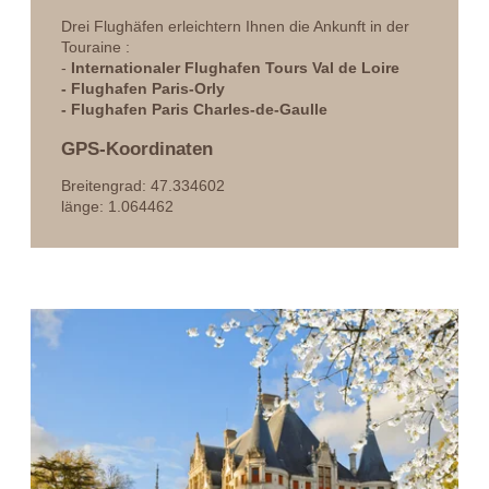
haben das Recht auf Zugang, Berichtigung,
Drei Flughäfen erleichtern Ihnen die Ankunft in der
Übertragbarkeit, Löschung dieser Daten oder eine
Touraine :
Einschränkung ihrer Verarbeitung. Sie können der
-
Internationaler Flughafen Tours Val de Loire
Verarbeitung Ihrer Daten widersprechen und haben das
- Flughafen Paris-Orly
Recht, Ihre Einwilligung jederzeit zu widerrufen, indem Sie
- Flughafen Paris Charles-de-Gaulle
sich direkt an uns wenden. Sie haben die Möglichkeit, eine
Beschwerde bei einer Aufsichtsbehörde einzureichen, wenn
GPS-Koordinaten
Sie der Ansicht sind, dass diese Verarbeitung
personenbezogener Daten nicht den geltenden
Breitengrad: 47.334602
gesetzlichen Anforderungen entspricht.
länge: 1.064462